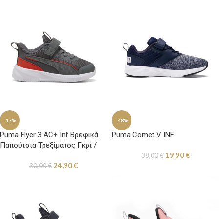
-17%
-48%
Puma Flyer 3 AC+ Inf Βρεφικά
Puma Comet V INF
Παπούτσια Τρεξίματος Γκρι /
19,90
€
Κόκκινα
38,00
€
24,90
€
30,00
€