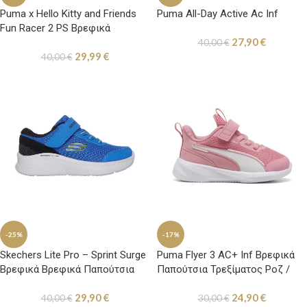
Puma x Hello Kitty and Friends
Puma All-Day Active Ac Inf
Fun Racer 2 PS Βρεφικά
27,90
€
Παπούτσια Slip-on Φουξ
40,00
€
29,99
€
40,00
€
-25%
-17%
Skechers Lite Pro – Sprint Surge
Puma Flyer 3 AC+ Inf Βρεφικά
Βρεφικά Βρεφικά Παπούτσια
Παπούτσια Τρεξίματος Ροζ /
Τρεξίματος Γαλάζια
Λευκά
29,90
€
24,90
€
40,00
€
30,00
€