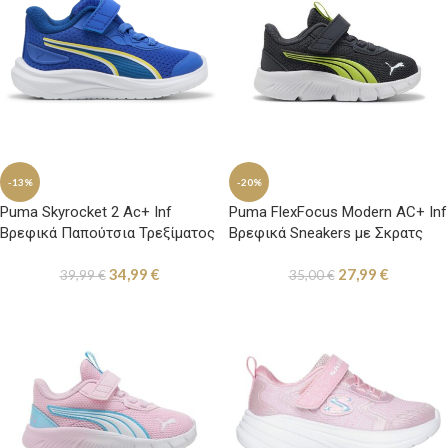
-13%
-20%
Puma Skyrocket 2 Ac+ Inf
Puma FlexFocus Modern AC+ Inf
Βρεφικά Παπούτσια Τρεξίματος
Βρεφικά Sneakers με Σκρατς
Μπλε / Κίτρινο
Γκρι / Λαχανί
34,99
€
27,99
€
39,99
€
35,00
€