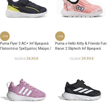
-17%
-11%
Puma Flyer 3 AC+ Inf Βρεφικά
Puma x Hello Kitty & Friends Fun
Παπούτσια Τρεξίματος Μαύρα /
Racer 2 Sliptech Inf Βρεφικά
Λαχανί
Παπούτσια Τρεξίματος Σομόν
24,90
€
39,90
€
30,00
€
45,00
€