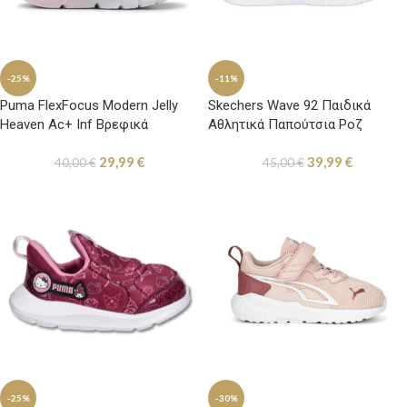
-25%
-11%
Puma FlexFocus Modern Jelly
Skechers Wave 92 Παιδικά
Heaven Ac+ Inf Βρεφικά
Αθλητικά Παπούτσια Ροζ
Παπούτσια Τρεξίματος με
29,99
€
39,99
€
Σκρατς Ροζ / Γαλάζια
40,00
€
45,00
€
-25%
-30%