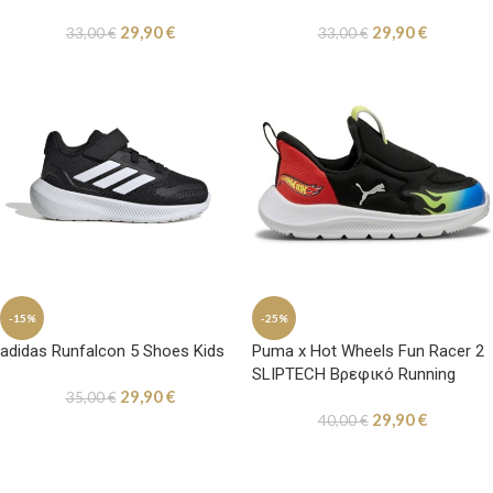
Σκρατς Μπλε / Γκρι /
Σκρατς Μαύρα
29,90
€
29,90
€
Πορτοκαλί
33,00
€
33,00
€
-15%
-25%
adidas Runfalcon 5 Shoes Kids
Puma x Hot Wheels Fun Racer 2
SLIPTECH Βρεφικό Running
29,90
€
Μαύρο
35,00
€
29,90
€
40,00
€