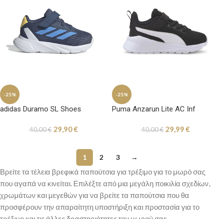
-25%
-25%
adidas Duramo SL Shoes
Puma Anzarun Lite AC Inf
29,90
€
29,99
€
40,00
€
40,00
€
1
2
3
→
Βρείτε τα τέλεια βρεφικά παπούτσια για τρέξιμο για το μωρό σας
που αγαπά να κινείται. Επιλέξτε από μια μεγάλη ποικιλία σχεδίων,
χρωμάτων και μεγεθών για να βρείτε τα παπούτσια που θα
προσφέρουν την απαραίτητη υποστήριξη και προστασία για το
τρέξιμο και τις άλλες δραστηριότητες του μωρού σας.