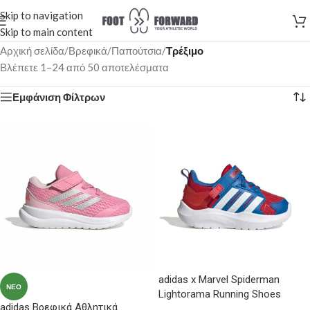
Skip to navigation
Skip to main content
Αρχική σελίδα
/
Βρεφικά
/
Παπούτσια
/
Τρέξιμο
Βλέπετε 1–24 από 50 αποτελέσματα
Εμφάνιση Φίλτρων
adidas x Marvel Spiderman
ΝΈΟ
Lightorama Running Shoes
adidas Βρεφικά Αθλητικά
Βρεφικά Παπούτσια Τρεξίματος