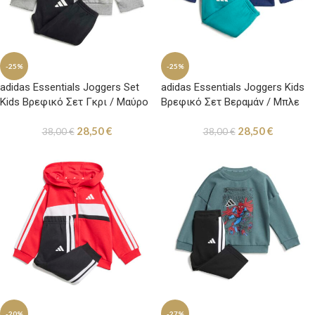
-25%
-25%
adidas Essentials Joggers Set
adidas Essentials Joggers Kids
Kids Βρεφικό Σετ Γκρι / Μαύρο
Βρεφικό Σετ Βεραμάν / Μπλε
28,50
€
28,50
€
38,00
€
38,00
€
-20%
-27%