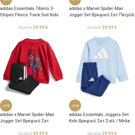
adidas Essentials Tiberio 3-
adidas x Marvel Spider-Man
Stripes Fleece Track Suit Kids
Jogger Set Βρεφικό Σετ Πετρόλ
Βρεφικό Σετ με Ζακέτα Κόκκινο
/ Μαύρο
39,99
€
39,99
€
/ Μαύρο
50,00
€
55,00
€
-27%
-21%
adidas x Marvel Spider-Man
adidas Essentials Joggers Set
Jogger Set Βρεφικό Σετ
Kids Βρεφικό Σετ Σιέλ / Μπλε
Κόκκινο / Μαύρο
39,99
€
29,99
€
55,00
€
38,00
€