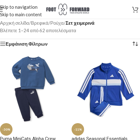
Skip to navigation
Skip to main content
Αρχική σελίδα
/
Βρεφικά
/
Ρούχα
/
Σετ χειμερινά
Βλέπετε 1–24 από 62 αποτελέσματα
Εμφάνιση Φίλτρων
-30%
-11%
Puma MiniCats Alpha Crew
adidas Seasonal Essentials