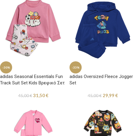
-30%
-33%
adidas Seasonal Essentials Fun
adidas Oversized Fleece Jogger
Track Suit Set Kids Βρεφικό Σετ
Set
Φόρμας Ροζ
31,50
€
29,99
€
45,00
€
45,00
€