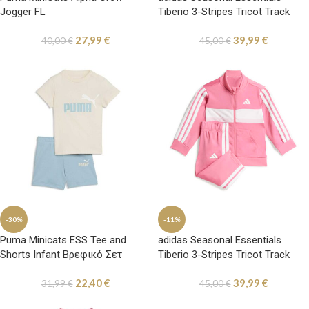
Jogger FL
Tiberio 3-Stripes Tricot Track
Suit Kids Βρεφικό Σετ Φόρμας
27,99
€
39,99
€
Μπλε
40,00
€
45,00
€
-30%
-11%
Puma Minicats ESS Tee and
adidas Seasonal Essentials
Shorts Infant Βρεφικό Σετ
Tiberio 3-Stripes Tricot Track
Εκρού / Σιελ
Suit Kids Βρεφικό Σετ Φόρμας
22,40
€
39,99
€
Ροζ
31,99
€
45,00
€