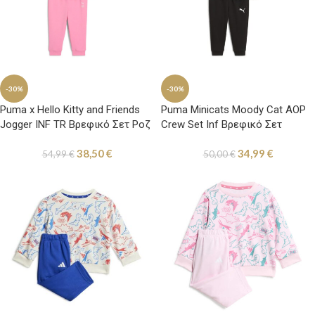
-30%
-30%
Puma x Hello Kitty and Friends
Puma Minicats Moody Cat AOP
Jogger INF TR Βρεφικό Σετ Ροζ
Crew Set Inf Βρεφικό Σετ
Μαύρο / Πορτοκαλί
38,50
€
34,99
€
54,99
€
50,00
€