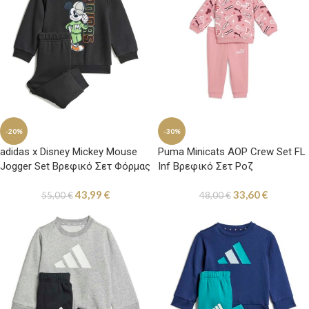
-20%
-30%
adidas x Disney Mickey Mouse
Puma Minicats AOP Crew Set FL
Jogger Set Βρεφικό Σετ Φόρμας
Inf Βρεφικό Σετ Ροζ
Μαύρο
43,99
€
33,60
€
55,00
€
48,00
€