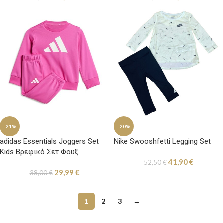
-21%
-20%
adidas Essentials Joggers Set
Nike Swooshfetti Legging Set
Kids Βρεφικό Σετ Φουξ
41,90
€
52,50
€
29,99
€
38,00
€
1
2
3
→