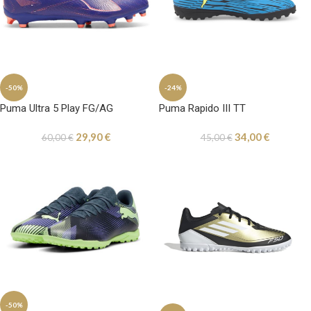
-50%
-24%
Puma Ultra 5 Play FG/AG
Puma Rapido III TT
29,90
€
34,00
€
60,00
€
45,00
€
-50%