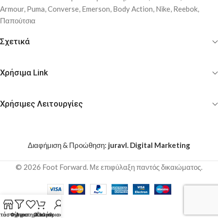
Αrmour, Puma, Converse, Emerson, Body Action, Nike, Reebok,
Παπούτσια
Σχετικά
Χρήσιμα Link
Χρήσιμες Λειτουργίες
Διαφήμιση & Προώθηση:
juravl. Digital Marketing
© 2026 Foot Forward. Με επιφύλαξη παντός δικαιώματος.
τάστημα
Φίλτρα
Αγαπημένα
Ο λογαριασμός μου
Καλάθι