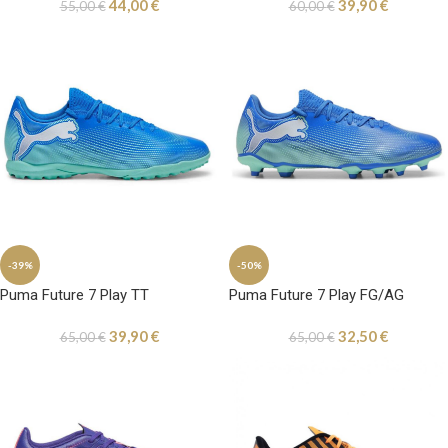
44,00
€
39,90
€
55,00
€
60,00
€
-39%
-50%
Puma Future 7 Play TT
Puma Future 7 Play FG/AG
39,90
€
32,50
€
65,00
€
65,00
€