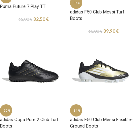
-34%
Puma Future 7 Play TT
adidas F50 Club Messi Turf
Boots
32,50
€
65,00
€
39,90
€
60,00
€
-20%
-34%
adidas Copa Pure 2 Club Turf
adidas F50 Club Messi Flexible-
Boots
Ground Boots