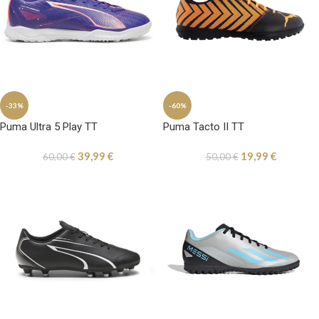
-33%
-60%
Puma Ultra 5 Play TT
Puma Tacto II TT
39,99
€
19,99
€
60,00
€
50,00
€