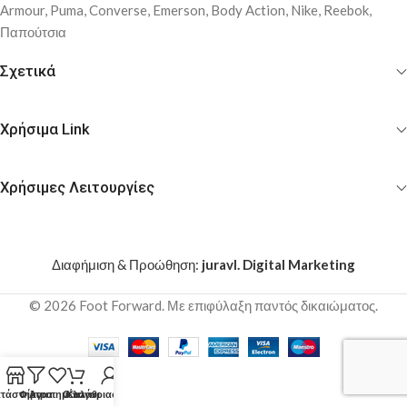
Αrmour, Puma, Converse, Emerson, Body Action, Nike, Reebok,
Παπούτσια
Σχετικά
Χρήσιμα Link
Χρήσιμες Λειτουργίες
Διαφήμιση & Προώθηση:
juravl. Digital Marketing
© 2026 Foot Forward. Με επιφύλαξη παντός δικαιώματος.
τάστημα
Φίλτρα
Αγαπημένα
Ο λογαριασμός μου
Καλάθι