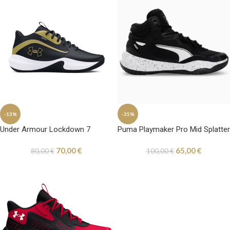
-13%
-35%
Under Armour Lockdown 7
Puma Playmaker Pro Mid Splatter
70,00
€
65,00
€
80,00
€
100,00
€