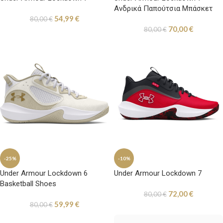
Ανδρικά Παπούτσια Μπάσκετ
54,99
€
Μαύρο / Μπεζ
80,00
€
70,00
€
80,00
€
-25%
-10%
Under Armour Lockdown 6
Under Armour Lockdown 7
Basketball Shoes
72,00
€
80,00
€
59,99
€
80,00
€