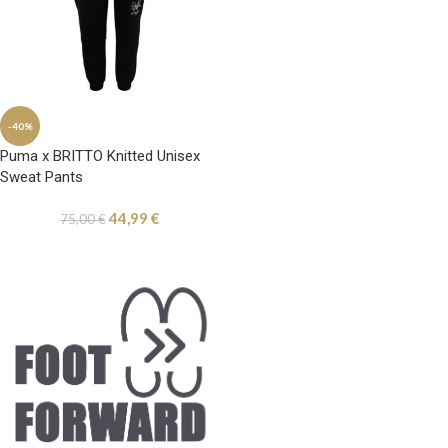
-40%
Puma x BRITTO Knitted Unisex
Sweat Pants
44,99
€
75,00
€