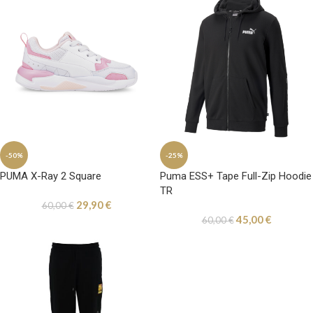
-50%
-25%
PUMA X-Ray 2 Square
Puma ESS+ Tape Full-Zip Hoodie
TR
29,90
€
60,00
€
45,00
€
60,00
€