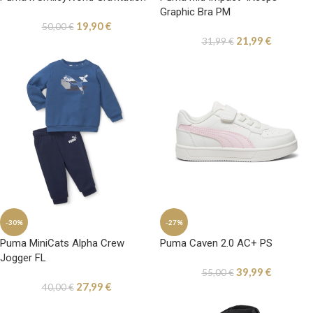
Graphic Bra PM
19,90
€
50,00
€
21,99
€
31,99
€
-30%
-27%
Puma MiniCats Alpha Crew
Puma Caven 2.0 AC+ PS
Jogger FL
39,99
€
55,00
€
27,99
€
40,00
€