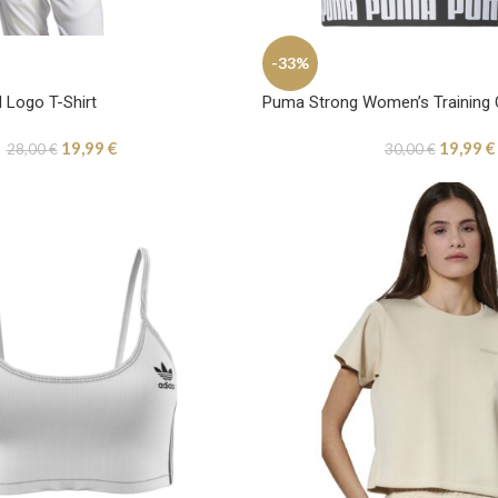
-33%
l Logo T-Shirt
Puma Strong Women’s Training 
19,99
€
19,99
€
28,00
€
30,00
€