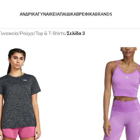
ΑΝΔΡΙΚΆ
ΓΥΝΑΙΚΕΊΑ
ΠΑΙΔΙΚΆ
ΒΡΕΦΙΚΆ
BRANDS
Γυναικεία
/
Ρούχα
/
Top & T-Shirts
/
Σελίδα 3