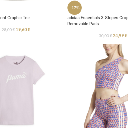
-17%
rint Graphic Tee
adidas Essentials 3-Stripes Cro
Removable Pads
19,60
€
28,00
€
24,99
€
30,00
€