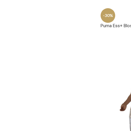
-30%
Puma Ess+ Blos