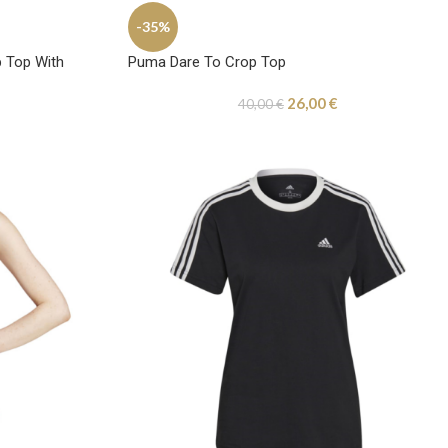
-35%
p Top With
Puma Dare To Crop Top
26,00
€
40,00
€