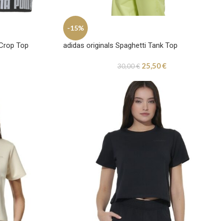
-15%
Crop Top
adidas originals Spaghetti Tank Top
25,50
€
30,00
€