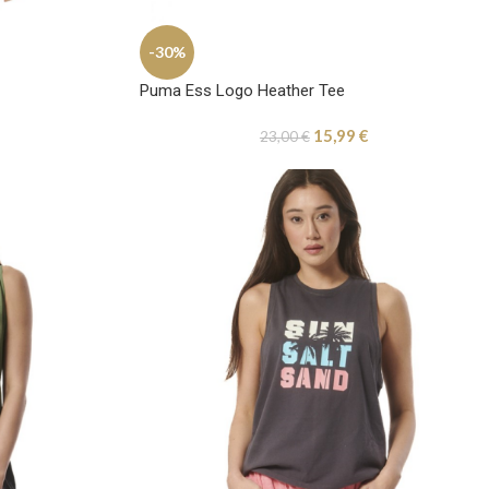
-30%
Puma Ess Logo Heather Tee
15,99
€
23,00
€