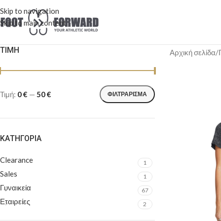
Skip to navigation
Skip to main content
ΤΙΜΉ
Αρχική σελίδα
/
Τιμή:
0 €
—
50 €
ΦΙΛΤΡΆΡΙΣΜΑ
ΚΑΤΗΓΟΡΊΑ
Clearance
1
Sales
1
Γυναικεία
67
Εταιρείες
2