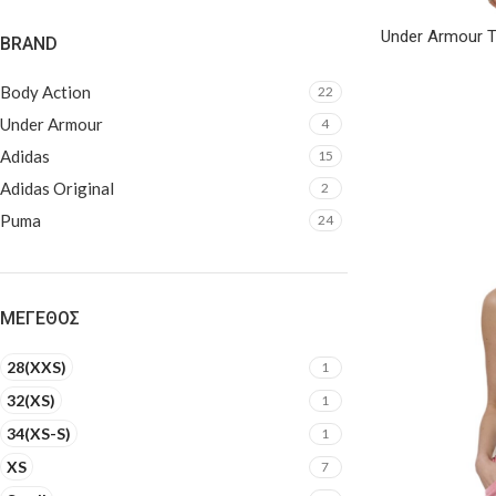
Under Armour T
BRAND
Body Action
22
Under Armour
4
Adidas
15
Adidas Original
2
Puma
24
ΜΈΓΕΘΟΣ
28(XXS)
1
32(XS)
1
34(XS-S)
1
XS
7