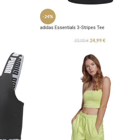
-24%
adidas Essentials 3-Stripes Tee
24,99
€
33,00
€