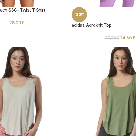
ech SSC- Twist T-Shirt
-30%
28,00
€
adidas Aeroknit Top
24,50
€
35,00
€