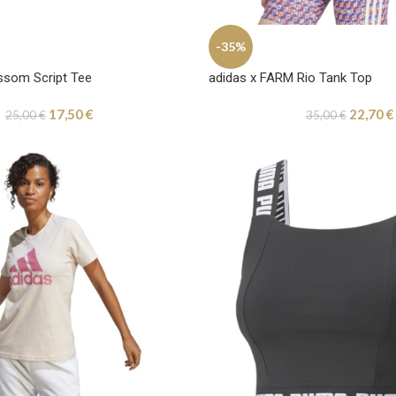
-35%
som Script Tee
adidas x FARM Rio Tank Top
17,50
€
22,70
€
25,00
€
35,00
€