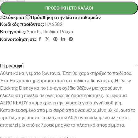
ΠΡΟΣΘΉΚΗ ΣΤΟ ΚΑΛΆΘΙ
Σύγκριση
Πρόσθήκη στην λίστα επιθυμιών
Κωδικός προϊόντος:
HA6582
Κατηγορίες:
Shorts
,
Παιδικά
,
Ρούχα
Κοινοποίηση σε:
Περιγραφή
Αθλητικό και γεμάτο ζωντάνια. Έτσι θα χαρακτήριζες το παιδί σου.
Έτσι θα χαρακτηρίζαμε και αυτό το παιδικό adidas σορτς. Η Daisy
Duck της Disney και το tie-dye σχέδιο βάζουν μια χαρούμενη,
ηλιόλουστη πινελιά σε όλες τους τις δραστηριότητες. Το ύφασμα
AEROREADY απομακρύνει την υγρασία για στεγνή αίσθηση.
Κατασκευασμένο από μια σειρά από ανακυκλωμένα υλικά, αυτό το
προϊόν χρησιμοποιεί τουλάχιστον 60% ανακυκλωμένο υλικό και
αποτελεί μία από τις λύσεις μας για τα πλαστικά απορρίμματα.