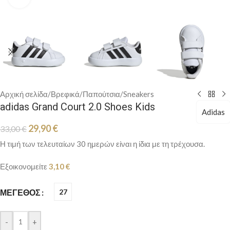
Αρχική σελίδα
/
Βρεφικά
/
Παπούτσια
/
Sneakers
adidas Grand Court 2.0 Shoes Kids
Adidas
29,90
€
33,00
€
Η τιμή των τελευταίων 30 ημερών είναι η ίδια με τη τρέχουσα.
Εξοικονομείτε
3,10
€
ΜΈΓΕΘΟΣ
27
-
+