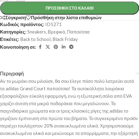
ΠΡΟΣΘΉΚΗ ΣΤΟ ΚΑΛΆΘΙ
Σύγκριση
Πρόσθήκη στην λίστα επιθυμιών
Κωδικός προϊόντος:
ID5271
Κατηγορίες:
Sneakers
,
Βρεφικά
,
Παπούτσια
Ετικέτες:
Back to School
,
Black Friday
Κοινοποίηση σε:
Περιγραφή
Αν το μωράκι σου μιλούσε, θα σου έλεγε πόσο πολύ λατρεύει αυτά
τα adidas Grand Court παπούτσια! Τα αυτοκόλλητα λουράκια
εξασφαλίζουν εύκολη εφαρμογή, ενώ η εξωτερική σόλα από EVA
χαρίζει άνεση στα μικρά ποδαράκια που μεγαλώνουν. Τα
παιχνιδιάρικα χρώματα και οι τρεις κλασικές ρίγες της adidas το
γεμίζουν έμπνευση στα πρώτα του βήματα. Το συγκεκριμένο προϊόν
περιέχει τουλάχιστον 20% ανακυκλωμένα υλικά. Χρησιμοποιούμε
ανακυκλωμένα υλικά και μειώνουμε τα απορρίμματα, την εξάρτησή