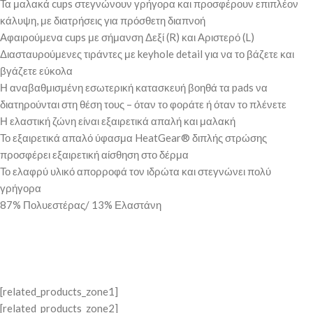
Τα μαλακά cups στεγνώνουν γρήγορα και προσφέρουν επιπλέον
κάλυψη, με διατρήσεις για πρόσθετη διαπνοή
Αφαιρούμενα cups με σήμανση Δεξί (R) και Αριστερό (L)
Διασταυρούμενες τιράντες με keyhole detail για να το βάζετε και
βγάζετε εύκολα
Η αναβαθμισμένη εσωτερική κατασκευή βοηθά τα pads να
διατηρούνται στη θέση τους – όταν το φοράτε ή όταν το πλένετε
Η ελαστική ζώνη είναι εξαιρετικά απαλή και μαλακή
Το εξαιρετικά απαλό ύφασμα HeatGear® διπλής στρώσης
προσφέρει εξαιρετική αίσθηση στο δέρμα
Το ελαφρύ υλικό απορροφά τον ιδρώτα και στεγνώνει πολύ
γρήγορα
87% Πολυεστέρας/ 13% Ελαστάνη
[related_products_zone1]
[related_products_zone2]