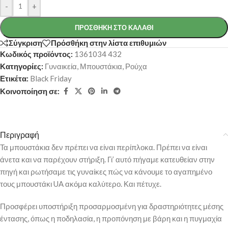
-
+
ΠΡΟΣΘΉΚΗ ΣΤΟ ΚΑΛΆΘΙ
Σύγκριση
Πρόσθήκη στην λίστα επιθυμιών
Κωδικός προϊόντος:
1361034 432
Κατηγορίες:
Γυναικεία
,
Μπουστάκια
,
Ρούχα
Ετικέτα:
Black Friday
Κοινοποίηση σε:
Περιγραφή
Τα μπουστάκια δεν πρέπει να είναι περίπλοκα. Πρέπει να είναι
άνετα και να παρέχουν στήριξη. Γι’ αυτό πήγαμε κατευθείαν στην
πηγή και ρωτήσαμε τις γυναίκες πώς να κάνουμε το αγαπημένο
τους μπουστάκι UA ακόμα καλύτερο. Και πέτυχε.
Προσφέρει υποστήριξη προσαρμοσμένη για δραστηριότητες μέσης
έντασης, όπως η ποδηλασία, η προπόνηση με βάρη και η πυγμαχία