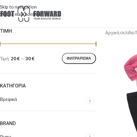
Skip to navigation
Skip to main content
ΤΙΜΉ
Αρχική σελίδα
/
Τιμή:
20 €
—
30 €
ΦΙΛΤΡΆΡΙΣΜΑ
ΚΑΤΗΓΟΡΊΑ
Βρεφικά
1
BRAND
Puma
1