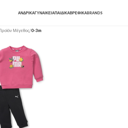
ΑΝΔΡΙΚΆ
ΓΥΝΑΙΚΕΊΑ
ΠΑΙΔΙΚΆ
ΒΡΕΦΙΚΆ
BRANDS
Προϊόν Μέγεθος
/
0-3m