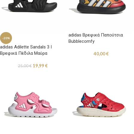
adidas Βρεφικά Παπούτσια
-20%
Bubblecomfy
adidas Adilette Sandals 3 I
Βρεφικά Πέδιλα Μαύρα
40,00
€
19,99
€
25,00
€