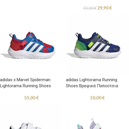
29,90
€
33,00
€
adidas x Marvel Spiderman
adidas Lightorama Running
Lightorama Running Shoes
Shoes Βρεφικά Παπούτσια
Βρεφικά Παπούτσια Τρεξίματος
Τρεξίματος Μπλε / Λαχανί
55,00
€
50,00
€
Κόκκινα / Μπλε