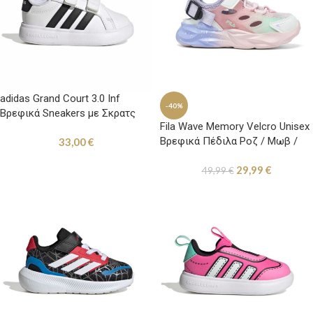
adidas Grand Court 3.0 Inf
-40%
Βρεφικά Sneakers με Σκρατς
Fila Wave Memory Velcro Unisex
Λευκά
Βρεφικά Πέδιλα Ροζ / Μωβ /
33,00
€
Βεραμάν
29,99
€
49,99
€