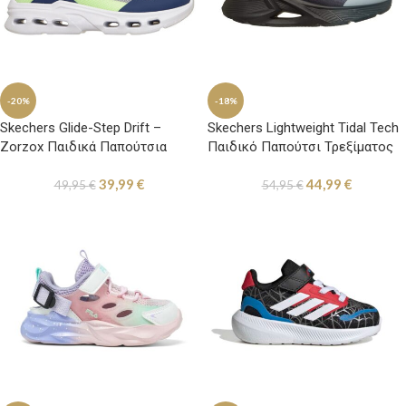
-20%
-18%
Skechers Glide-Step Drift –
Skechers Lightweight Tidal Tech
Zorzox Παιδικά Παπούτσια
Παιδικό Παπούτσι Τρεξίματος
Τρεξίματος Μπλε / Γκρι /
Μαύρο / Γκρι
39,99
€
44,99
€
Λαχανί
49,95
€
54,95
€