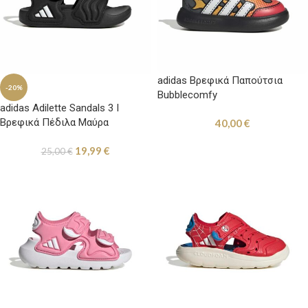
adidas Βρεφικά Παπούτσια
-20%
Bubblecomfy
adidas Adilette Sandals 3 I
Βρεφικά Πέδιλα Μαύρα
40,00
€
19,99
€
25,00
€