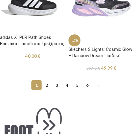
adidas X_PLR Path Shoes
-17%
Βρεφικά Παπούτσια Τρεξίματος
Skechers S Lights: Cosmic Glow
με Σκρατς Μαύρα
– Rainbow Dream Παιδικά
40,00
€
Παούτσια Τρεξίματος με
49,99
€
Φωτάκια Μαύρα / Μωβ
59,95
€
1
2
3
4
5
6
→