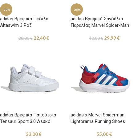
-20%
-25%
adidas Βρεφικά Πέδιλα
adidas Βρεφικά Σανδάλια
Altaswim 3 Ροζ
Παραλίας Marvel Spider-Man
Κόκκινα
22,40
€
29,99
€
28,00
€
40,00
€
adidas Βρεφικά Παπούτσια
adidas x Marvel Spiderman
Tensaur Sport 3.0 Λευκό
Lightorama Running Shoes
Βρεφικά Παπούτσια Τρεξίματος
33,00
€
55,00
€
Κόκκινα / Μπλε