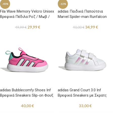
-40%
-13%
Fila Wave Memory Velcro Unisex
adidas Παιδικά Παπούτσια
Βρεφικά Πέδιλα Ροζ / Μωβ /
Marvel Spider-man Runfalcon
Βεραμάν
29,99
€
34,99
€
49,99
€
40,00
€
adidas Bubblecomfy Shoes Inf
adidas Grand Court 3.0 Inf
Βρεφικά Sneakers Slip-on Φουξ
Βρεφικά Sneakers με Σκρατς
Λευκά
40,00
€
33,00
€