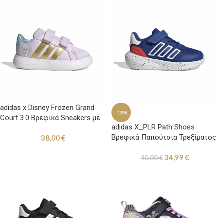
adidas x Disney Frozen Grand
-13%
Court 3.0 Βρεφικά Sneakers με
adidas X_PLR Path Shoes
Σκρατς Μωβ
Βρεφικά Παπούτσια Τρεξίματος
38,00
€
με Σκρατς Μπλε / Κόκκινο
34,99
€
40,00
€