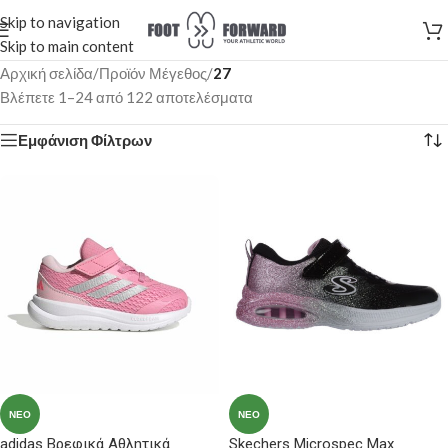
Skip to navigation
Skip to main content
Αρχική σελίδα
/
Προϊόν Μέγεθος
/
27
Βλέπετε 1–24 από 122 αποτελέσματα
Εμφάνιση Φίλτρων
ΝΈΟ
ΝΈΟ
adidas Βρεφικά Αθλητικά
Skechers Microspec Max