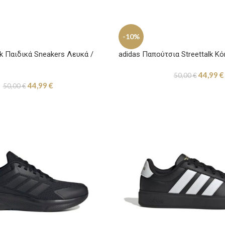
-10%
lk Παιδικά Sneakers Λευκά /
adidas Παπούτσια Streettalk Κό
44,99
€
50,00
€
44,99
€
50,00
€