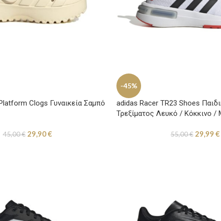
-45%
 Platform Clogs Γυναικεία Σαμπό
adidas Racer TR23 Shoes Παιδ
Τρεξίματος Λευκό / Κόκκινο /
29,90
€
29,99
€
45,00
€
55,00
€