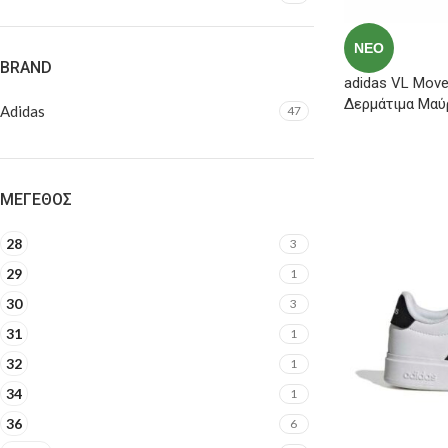
ΝΈΟ
BRAND
adidas VL Mov
Δερμάτιμα Μαύ
Adidas
47
ΜΈΓΕΘΟΣ
28
3
29
1
30
3
31
1
32
1
34
1
36
6