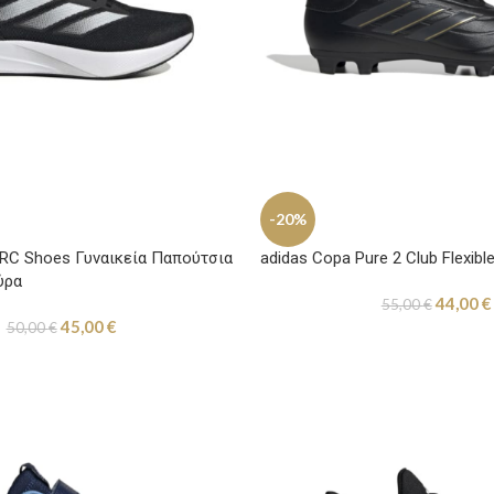
-20%
 RC Shoes Γυναικεία Παπούτσια
adidas Copa Pure 2 Club Flexib
ύρα
44,00
€
55,00
€
45,00
€
50,00
€