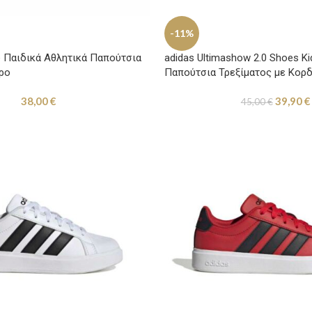
-11%
e Παιδικά Αθλητικά Παπούτσια
adidas Ultimashow 2.0 Shoes Ki
ρο
Παπούτσια Τρεξίματος με Κορ
38,00
€
39,90
€
45,00
€