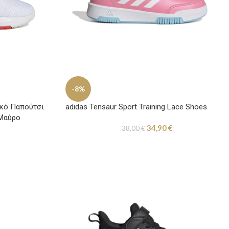
-8%
ικό Παπούτσι
adidas Tensaur Sport Training Lace Shoes
 Μαύρο
34,90
€
38,00
€