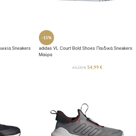
-15%
αικεία Sneakers
adidas VL Court Bold Shoes Παιδικά Sneakers
Μαύρα
54,99
€
65,00
€