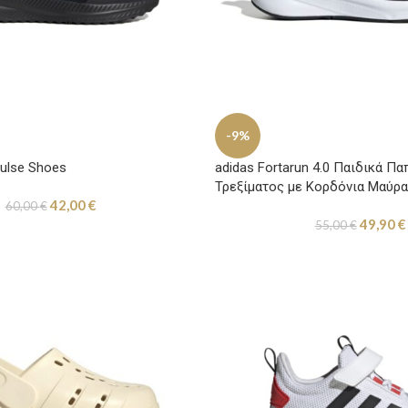
-9%
ulse Shoes
adidas Fortarun 4.0 Παιδικά Π
Τρεξίματος με Κορδόνια Μαύρα
42,00
€
60,00
€
49,90
€
55,00
€