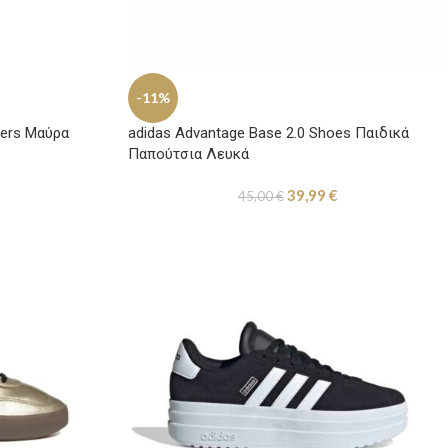
-11%
kers Μαύρα
adidas Advantage Base 2.0 Shoes Παιδικά
Παπούτσια Λευκά
39,99
€
45,00
€