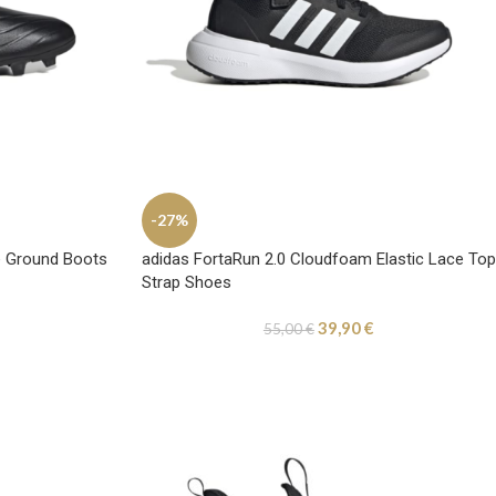
-27%
le Ground Boots
adidas FortaRun 2.0 Cloudfoam Elastic Lace Top
Strap Shoes
39,90
€
55,00
€