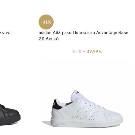
-11%
κκινο
adidas Αθλητικά Παπούτσια Advantage Base
2.0 Λευκό
39,99
€
45,00
€