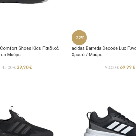
-22%
 Comfort Shoes Kids Παιδικά
adidas Barreda Decode Lux Γυν
p-on Μαύρα
Χρυσό / Μαύρο
39,90
€
69,99
€
45,00
€
90,00
€