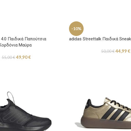
-10%
n 4.0 Παιδικά Παπούτσια
adidas Streettalk Παιδικά Snea
 Κορδόνια Μαύρα
44,99
€
50,00
€
49,90
€
55,00
€