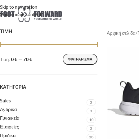
Skip to navigation
Skip to main content
ΤΙΜΉ
Αρχική σελίδα
/
Τιμή:
0 €
—
70 €
ΦΙΛΤΡΆΡΙΣΜΑ
ΚΑΤΗΓΟΡΊΑ
Sales
3
Ανδρικά
3
Γυναικεία
10
Εταιρείες
3
Παιδικά
38