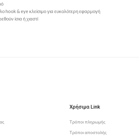
μό
λο hook & eye κλείσιμο για ευκολότερη εφαρμογή
θούν ίσια ή χιαστί
Χρήσιμα Link
ας
Τρόποι πληρωμής
Τρόποι αποστολής