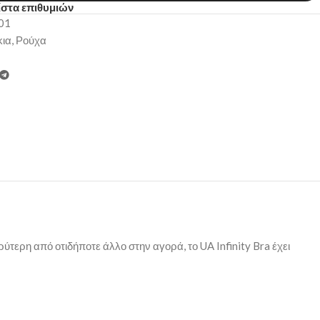
ίστα επιθυμιών
01
ια
,
Ρούχα
τερη από οτιδήποτε άλλο στην αγορά, το UA Infinity Bra έχει