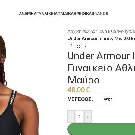
ΑΝΔΡΙΚΆ
ΓΥΝΑΙΚΕΊΑ
ΠΑΙΔΙΚΆ
ΒΡΕΦΙΚΆ
BRANDS
Αρχική σελίδα
/
Γυναικεία
/
Ρούχα
/
Under Armour Infinity Mid 2.0 
Under Armour I
Γυναικείο Αθ
Μαύρο
48,00
€
ΜΈΓΕΘΟΣ
Large
-
+