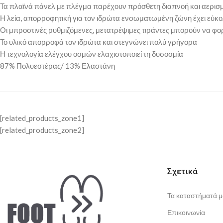
Τα πλαϊνά πάνελ με πλέγμα παρέχουν πρόσθετη διαπνοή και αερισ
Η λεία, απορροφητική για τον ιδρώτα ενσωματωμένη ζώνη έχει εύκο
Οι μπροστινές ρυθμιζόμενες, μετατρέψιμες τιράντες μπορούν να φορε
Το υλικό απορροφά τον ιδρώτα και στεγνώνει πολύ γρήγορα
Η τεχνολογία ελέγχου οσμών ελαχιστοποιεί τη δυσοσμία
87% Πολυεστέρας/ 13% Ελαστάνη
[related_products_zone1]
[related_products_zone2]
Σχετικά
Τα καταστήματά μ
Επικοινωνία