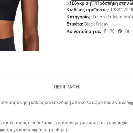
Σύγκριση
Πρόσθήκη στην λ
Κωδικός προϊόντος:
1384123 0
Κατηγορίες:
Γυναικεία
,
Μπουστάκ
Ετικέτα:
Black Friday
Κοινοποίηση σε:
ΠΕΡΙΓΡΑΦΉ
άθε σας κίνηση καθώς και επένδυση από κοίλο αφρό που είναι ελαφρύ
ντασης, όπως η ποδηλασία, η προπόνηση με βάρη και η πυγμαχία
ή εφαρμογή και ελαφρύτερη αίσθηση